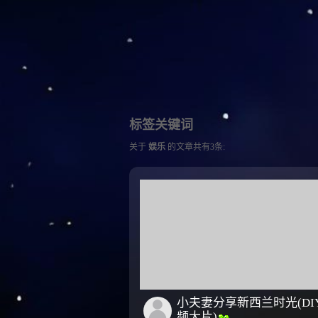
标签关键词
关于
娱乐
的文章共有3条:
小夫妻分享新西兰时光(DI
频大片)