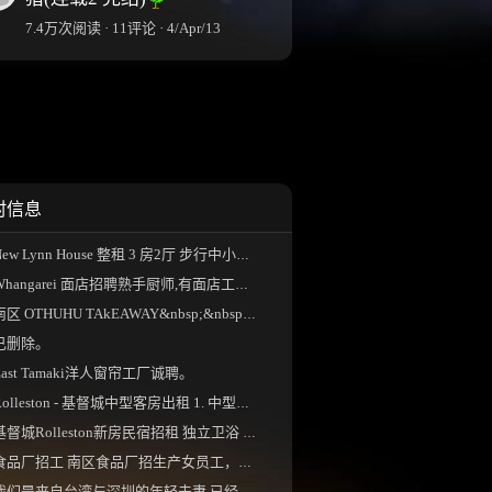
7.4万次阅读 · 11评论 · 4/Apr/13
村信息
ew Lynn House 整租 3 房2厅 步行中小学校区、 独...
Whangarei 面店招聘熟手厨师,有面店工作经验更佳...
南区 OTHUHU TAkEAWAY&nbsp;&nbsp;。
已删除。
East Tamaki洋人窗帘工厂诚聘。
olleston - 基督城中型客房出租 1. 中型双人床房...
基督城Rolleston新房民宿招租 独立卫浴 现有两...
食品厂招工 南区食品厂招生产女员工，一周5-...
我们是来自台湾与深圳的年轻夫妻 已经来新西...