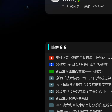
2.8万次阅读 · 5评论 · 22/Apr/13
随便看看
纽村杰克:《新西兰认可雇主计划(AEWV Scheme)》进展(视频
1
004成功移民的基石是什么？[短视频]
2
新西兰的原生态文化——毛利文化
3
[新西兰技术移民指南06]-评分解析之学历加分
4
2014年执行的新西兰移民局新政策变更汇总
5
2012年4月2号起有33个工签名额可供中国厨师申请
6
新西兰庆祝种族关系日
7
2026澳大利亚技术移民打分系统(在线自测
8
[分享]IPENZ评估流程及写作说明
9