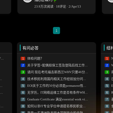
23.9万次阅读 · 18评论 · 2/Apr/13
1
有问必答
纽
)
体检问题？
N
1
1
关于学签+配偶担保工签及登陆后找工作的疑惑
2
2
请问 现在考托福去新西兰WHV只要46分？
3
3
技术移民利用国内相关工作经验加分问题？
4
4
EOI关于工作的50分必须是permanent性质的offer嘛？
5
5
无学历，IT网络运维工作是否有条件WHV？
R
6
6
Graduate Certificate 满足essential work visa 中学历要求吗？
7
7
)
如何以非IT专业学位申请提名移民职业为IT（毕业后一直从事IT专业）？
8
8
我是一名澳洲卧龙岗大学刚毕业的金融硕士，想技术移民新西兰需要做什么？
9
9