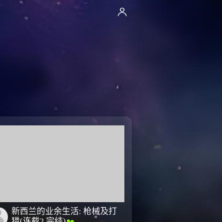
新西兰的业余生活: 枪械及打
猎(连载2 完结)