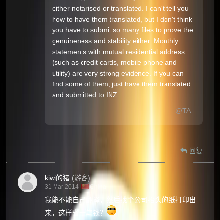
either notarised or translated. I can't tell you
how to have them translated, but I don't think
you have to submit so many files to prove the
genuineness and stability either. Monthly
statements with mutual residential address
(such as credit cards, mobile phone and
utility) are very strong evidence. If you can
find some of them, just have them translated
and submitted to INZ.
@TA
回复
kiwi的猪
(游客)
31 Mar 2014
China
我能不能自己翻译，然后找个公司抬头的纸打印出
来，这样省一笔钱？