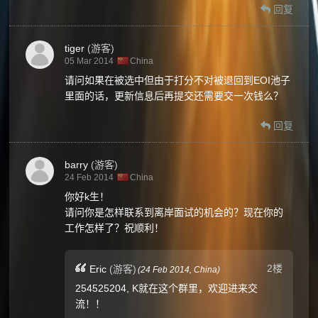
回复
tiger
(游客)
05 Mar 2014
China
请问如果在被选中但由于打分不对被退回到EOI池子
里面的话，更新信息后再提交还需要交一次钱么？
回复
barry
(游客)
24 Feb 2014
China
你好k生！
请问你是怎样联系到离岸面试的机会的？现在你的
工作怎样了？祝顺利！
2楼
Eric
(游客)
(
24 Feb 2014,
China
)
254525204, K就在这个群里，欢迎进来交
流！！