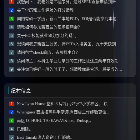
我想问下，我老公是IT程序员，通过SEEK直接申请到新西兰的工作可能性有多大？
1
关于学历和工作经验的打分请教
2
国内有硕士学历，新西兰本地PGD，EOI是否能拿到本地学历额外加分？
3
请教如何参加新西兰的现场招聘会？
4
关于EOI技能就业50分加分的疑问
5
想请问我是新西兰公民，持ESTA入境美国，九十天快到了, 怎么办？
6
请问帮忙check简历，去哪找中介？
7
请问博主，本科生毕业后拿到的工作签证还是两年有效期的那种吗？
8
关注你已经好一段的时间了，想请教你最合适、最妥当的移民方式！！
9
纽村信息
New Lynn House 整租 3 房2厅 步行中小学校区、 独...
1
Whangarei 面店招聘熟手厨师,有面店工作经验更佳...
2
南区 OTHUHU TAkEAWAY&nbsp;&nbsp;。
3
已删除。
4
East Tamaki洋人窗帘工厂诚聘。
5