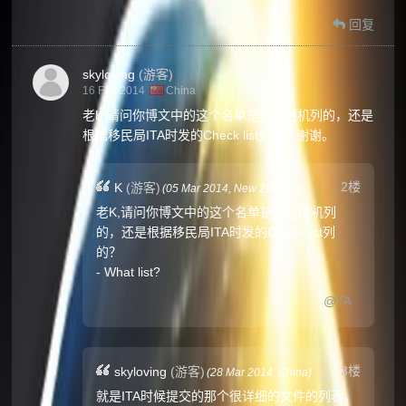
回复
skyloving
(游客)
16 Feb 2014
China
老K,请问你博文中的这个名单是自己随机列的，还是
根据移民局ITA时发的Check list列的？谢谢。
2楼
K
(游客)
(
05 Mar 2014,
New Zealand
)
老K,请问你博文中的这个名单是自己随机列
的，还是根据移民局ITA时发的Check list列
的？
- What list?
@TA
3楼
skyloving
(游客)
(
28 Mar 2014,
China
)
就是ITA时候提交的那个很详细的文件的列表。