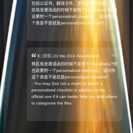
包括公证书，翻译文件，学历证书什么的。移
民局发邀请函的时候不是有个Checklist么?但也
说要附一个personalized checklist。 请问你这
个表是不是就是personalized checklist?
@TA
4楼
K
(游客)
(
31 Mar 2014,
New Zealand
)
移民局发邀请函的时候不是有个Checklist么?但
也说要附一个personalized checklist。 请问你
这个表是不是就是personalized checklist?
- You may (but not a must) to attach a
personalised checklist in addition to the
official one if it can better help you and others
to categorise the files.
@TA