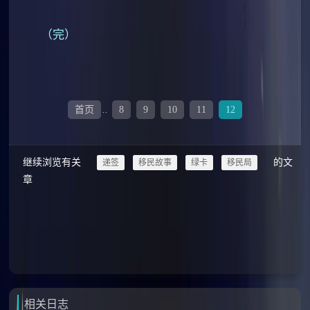
（完）
首页
..
8
9
10
11
12
继续浏览有关
的文
递签
移民故事
绿卡
移民局
章
相关日志