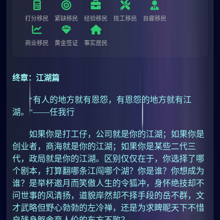
打分移民
紧缺移民
经验移民
技工移民
自雇移民
商业移民
黄金签证
事实居民
终章：江湖篇
“有人的地方就有恩怨，有恩怨的地方就有江
湖。”——任我行
如果你是打工仔，公司就是你的江湖；如果你是
创业者，商海就是你的江湖；如果你是某些二代三
代，政局就是你的江湖。区别仅仅在于，你选择了哪
个剧本，打算翻哪条江闯哪个湖？你是谁？你想成为
谁？是举杯邀月而笑傲人生的令狐冲，身怀绝技却不
问世事的风清扬，道貌岸然却不择手段的岳不群，文
才武略但野心勃勃的左冷禅，还是为求睥眤天下不惜