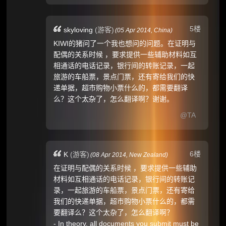
5楼
skyloving
(游客)
(
05 Apr 2014,
China
)
KIWI的猪问了一个我也想问的问题。在证明与
配偶的关系时候 ，要求提供一些辅助材料如互
相通话的电话记录，银行间的转账记录，一起
旅游的车船票，景点门票，还有寄给我们的快
递单据，超市购物小票什么的，都需要翻译
么？这个太杂了，怎么翻译啊？谢谢。
@TA
6楼
K
(游客)
(
08 Apr 2014,
New Zealand
)
在证明与配偶的关系时候 ，要求提供一些辅助
材料如互相通话的电话记录，银行间的转账记
录，一起旅游的车船票，景点门票，还有寄给
我们的快递单据，超市购物小票什么的，都需
要翻译么？这个太杂了，怎么翻译啊？
- In theory, all documents you submit must be