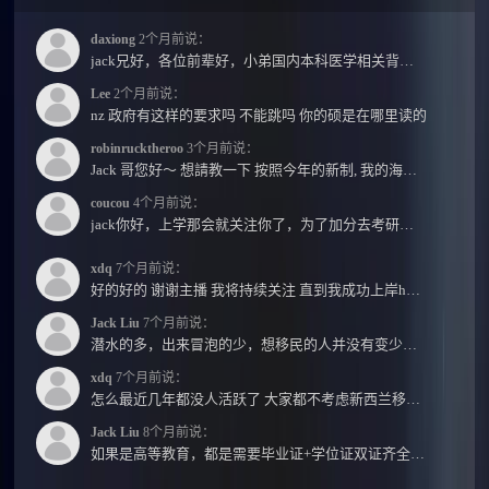
daxiong
2个月前说：
jack兄好，各位前辈好，小弟国内本科医学相关背景，预算有限，是直接去新西兰读2年护理硕士...
Lee
2个月前说：
nz 政府有这样的要求吗 不能跳吗 你的硕是在哪里读的
robinrucktheroo
3个月前说：
Jack 哥您好～ 想請教一下 按照今年的新制, 我的海外本科學歷需要經過NZQA認證嗎？ 現在網上說...
coucou
4个月前说：
jack你好，上学那会就关注你了，为了加分去考研现在有个尴尬的地方了：我专科直接考研没有本...
xdq
7个月前说：
好的好的 谢谢主播 我将持续关注 直到我成功上岸hhhh
Jack Liu
7个月前说：
潜水的多，出来冒泡的少，想移民的人并没有变少，但现实因素影响了大家的热情度，政策原因...
xdq
7个月前说：
怎么最近几年都没人活跃了 大家都不考虑新西兰移民了嘛？ 没什么人评论，也没什么新的消息...
Jack Liu
8个月前说：
如果是高等教育，都是需要毕业证+学位证双证齐全才能免NZQA认证，单证都需要额外认证，获得...