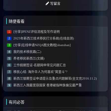
写留言
随便看看
[分享]IPENZ评估流程及写作说明
1
2025年新西兰技术移民打分系统(在线自测)
2
[分享]在线申请NZQA图文教程[shanshan]
3
我的技术移民路(二)
4
养老移民新西兰(文摘)
5
工作假期签证-名额网申常见问题汇总
6
移民心结: 海外华人为何喜欢"窝里斗"?
7
新西兰银蕨签证申请提示及重点问题解答(全文完2016.11.2)
8
新西兰入围最宽容国家 香港被指种族偏见最严重
9
有问必答