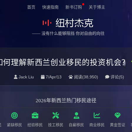
首页
快速指南
新书订购
关于博主
—— 没有什么能够阻挡 你对自由的向往
如何理解新西兰创业移民的投资机会？
Jack Liu
7/Apr/13
阅读(38,950)
评论(
5
)
2026年新西兰热门移民途径
民
紧缺移民
经验移民
技工移民
自雇移民
商业移民
黄金签证