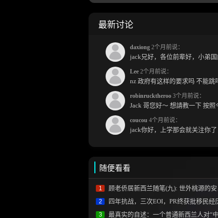
最新讨论
daxiong
2个月前说：
Lee
2个月前说：
nz 政府有这样的要求吗 不能
robinrucktheroo
3个月前说：
coucou
4个月前说：
随便看看
顾老侨居新西兰随笔(九): 世外桃源的安乐与忧愁
1
四年抗战，三次EOI，PR终获批移民经
2
最真实的自述：一个普通新西兰人对“中国”的印象(转载
3