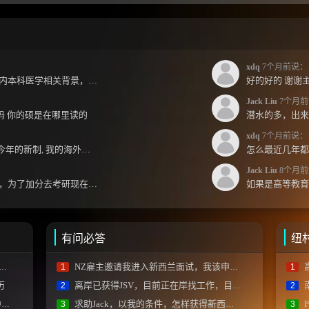
xdq
7个月前说：
jack兄好，各位前辈好，小弟国内本科医学相关背景，预算有限，是直接去新西兰读2年护理硕士...
好的好的 谢谢主
Jack Liu
7个月前
跳吗 你的硕是在哪里读的
xdq
7个月前说：
Jack 哥您好～ 想請教一下 按照今年的新制, 我的海外本科學歷需要經過NZQA認證嗎？ 現在網上說...
Jack Liu
8个月前
jack你好，上学那会就关注你了，为了加分去考研现在有个尴尬的地方了：我专科直接考研没有本...
有问必答
纽
NZ雇主邀请我进入新西兰面试，我该申请什么签证入境?
1
1
历
离岸已获得JSV，目前正在岸找工作，目标职位的“相关性”怎么判断？
2
2
)
求助Jack，以我的条件，怎样获得新西兰工签？
P
3
3