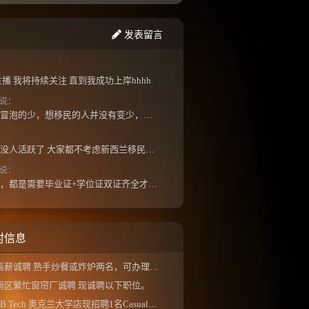
发表留言
播 我将持续关注 直到我成功上岸hhhh
说：
潜水的多，出来冒泡的少，想移民的人并没有变少，但现实因素影响了大家的热情度，政策原因...
怎么最近几年都没人活跃了 大家都不考虑新西兰移民了嘛？ 没什么人评论，也没什么新的消息...
说：
如果是高等教育，都是需要毕业证+学位证双证齐全才能免NZQA认证，单证都需要额外认证，获得...
村信息
高薪诚聘 熟手炒餐或炸炉两名，可办理工签，...
南区繁忙窗帘厂诚聘 现诚聘以下职位。
B Tech 奥克兰大学店现招聘1名Casual店员， 工作...