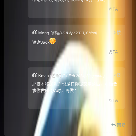
@TA
3楼
Meng
(游客)
(
18 Apr 2013,
China
)
谢谢Jack
@TA
4楼
Kevin
(游客)
(
24 Feb 2014,
Singapore
)
那技术移民呢？也是在你提交申请后，明确要
求你做NZQA时，再做？
@TA
回复