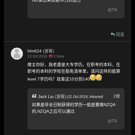
GD读出来后是50分的加分
@TA
回复
hlm624
(游客)
10 Oct 2016
China
楼主你好，我老婆是大专学历。在职考的本科，在
职考的本科的学校在豁免清单里，请问这样的能算
level 7学历吗？就差这10分到140
2楼
Jack Liu
(游客)
(
11 Oct 2016,
Intranet
)
如果是非全日制获得的学历一般是要做NZQA
的,NZQA之后可以通过.
@TA