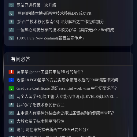
网站已进行第一次升级
5
[原创]回馈本博-新西兰技术移民DIY成功PR
6
[新西兰技术移民指南08]-评分解析之工作经验加分
7
一位热心网友分享的技术移民心得（离岸无job offer的成功经验）
8
100% Pure New Zealand(新西兰宣传片)
9
有问必答
留学毕业open工签转申请PR时的条件？
1
攻读L8 PGD留学的方式实现全家落地后的PR申请路径求问
2
Graduate Certificate 满足essential work visa 中学历要求吗？
3
两个人留学+配偶工签 大专能否申请到LEVEL8或LEVEL9的课程？
4
我40岁了想技术移民新西兰
5
主申请人有精神分裂症病史能过居留类别的健康审查吗？
6
大龄女留学技术移民可行性
7
请问 现在考托福去新西兰WHV只要46分？
8