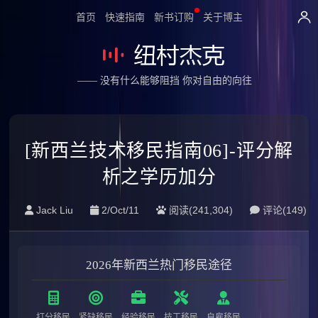
首页
快速指南
新书订购
关于博主
—— 没有什么能够阻挡 你对自由的向往
[新西兰技术移民指南06]-评分解
析之学历加分
Jack Liu
2/Oct/11
阅读(241,304)
评论(
149
)
2026年新西兰热门移民途径
打分移民
紧缺移民
经验移民
技工移民
自雇移民