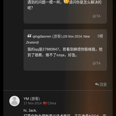
遇到的问题一模一样。
请问你是怎么解决的
呢？
@TA
3楼
qingdaoren
(游客)
(
26 Nov 2014,
New
Zealand
)
我的qq是27880847，若看到麻烦你联络我，抢
到了银蕨，做不了nzqa，好急。
@TA
回复
YM
(游客)
17 Nov 2014
China
hi, Jack,