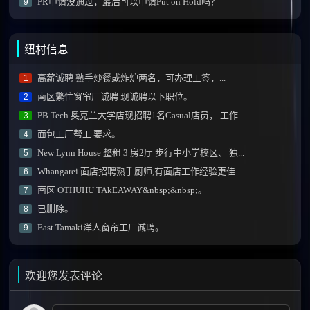
PR申请没通过，最后可以申请Put on Hold吗？
9
纽村信息
高薪诚聘 熟手炒餐或炸炉两名，可办理工签，...
1
南区繁忙窗帘厂诚聘 现诚聘以下职位。
2
PB Tech 奥克兰大学店现招聘1名Casual店员， 工作...
3
面包工厂帮工 要求。
4
New Lynn House 整租 3 房2厅 步行中小学校区、 独...
5
Whangarei 面店招聘熟手厨师,有面店工作经验更佳...
6
南区 OTHUHU TAkEAWAY&nbsp;&nbsp;。
7
已删除。
8
East Tamaki洋人窗帘工厂诚聘。
9
欢迎您发表评论