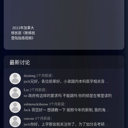
2013年加拿大
移民部《新移民
登陆指南视频》
最新讨论
daxiong
2个月前说：
jack兄好，各位前辈好，小弟国内本科医学相关背景，预算有限，是直接去新西兰读2年护理硕士...
Lee
2个月前说：
nz 政府有这样的要求吗 不能跳吗 你的硕是在哪里读的
robinrucktheroo
3个月前说：
Jack 哥您好～ 想請教一下 按照今年的新制, 我的海外本科學歷需要經過NZQA認證嗎？ 現在網上說...
coucou
4个月前说：
jack你好，上学那会就关注你了，为了加分去考研现在有个尴尬的地方了：我专科直接考研没有本...