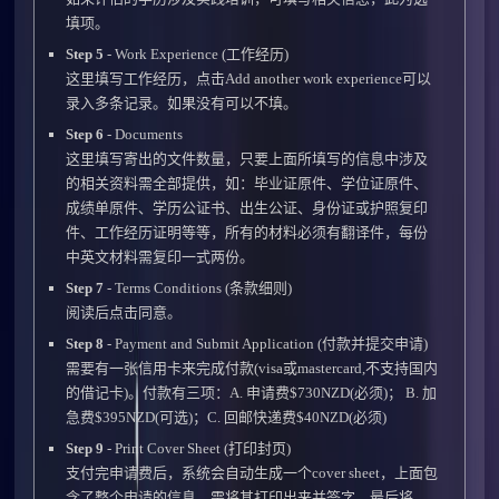
填项。
Step 5
- Work Experience (工作经历)
这里填写工作经历，点击Add another work experience可以
录入多条记录。如果没有可以不填。
Step 6
- Documents
这里填写寄出的文件数量，只要上面所填写的信息中涉及
的相关资料需全部提供，如：毕业证原件、学位证原件、
成绩单原件、学历公证书、出生公证、身份证或护照复印
件、工作经历证明等等，所有的材料必须有翻译件，每份
中英文材料需复印一式两份。
Step 7
- Terms Conditions (条款细则)
阅读后点击同意。
Step 8
- Payment and Submit Application (付款并提交申请)
需要有一张信用卡来完成付款(visa或mastercard,不支持国内
的借记卡)。付款有三项：A. 申请费$730NZD(必须)； B. 加
急费$395NZD(可选)；C. 回邮快递费$40NZD(必须)
Step 9
- Print Cover Sheet (打印封页)
支付完申请费后，系统会自动生成一个cover sheet，上面包
含了整个申请的信息。需将其打印出来并签字，最后将