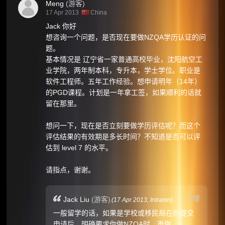
Meng
(游客)
17 Apr 2013
China
Jack 你好
想咨询一个问题，是否现在要做NZQA学历认证的问
题。
基本情况是 辽宁省一家普通高校毕业，沈阳航空工
业学院，两年制本科，专升本，学士学位。职业是
软件工程师。五年工作经验。想申请明年（14年）
的PGD课程。计划是一年拿工签，如果顺利的话就
留在那里。
想问一下，现在是否立刻要做学历评估呢？而这个
评估结果的有效期是多长时间？不知道是否可以评
估到 level 7 的水平。
请指点，谢谢。
2楼
Jack Liu
(游客)
(
17 Apr 2013,
Intranet
)
一般留学的话，如果是学校或移民局在你提交
申请后，明确要求你做NZQA时，再做。