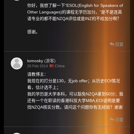
你好，我想了解一下“ESOL(English for Speakers of
Other Languages)的课程无学历加分。”是不是连英
语专业的都不能NZQA评估或是INZ的不给加分啊？
感谢。
回复
tomosky
(游客)
26 Feb 2014
China
请教博主：
我现在的打分是130，无job offer；从历史EOI情况
看，估计选不上；
我的学历是大学本科，可以豁免NZQA拿到50分；我
还有一个在职读的香港科技大学MBA,EOI说明是要
找NZQA核实分数。请问这个问题你有无经验？谢谢
回复