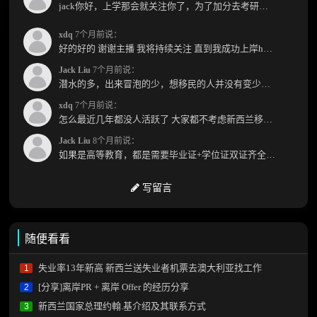
jack你好，上学那会就关注你了，为了加分去考研现在有个尴尬的地方了：我专科直接考研没有本...
xdq
7个月前说：
好的好的 谢谢主播 我将持续关注 直到我成功上岸hhhh
Jack Liu
7个月前说：
潜水的多，出来冒泡的少，想移民的人并没有变少，但现实因素影响了大家的热情度，政策原因...
xdq
7个月前说：
怎么最近几年都没人活跃了 大家都不考虑新西兰移民了嘛？ 没什么人评论，也没什么新的消息...
Jack Liu
8个月前说：
如果是高等教育，都是需要毕业证+学位证双证齐全才能免NZQA认证，单证都需要额外认证，获得...
写留言
随便看看
失业率13年新高 新西兰送失业者机票去澳大利亚找工作
1
[分享]离岸PR + 离岸 Offer 的经历分享
2
新西兰国家总理约翰.基介绍及其联系方式
3