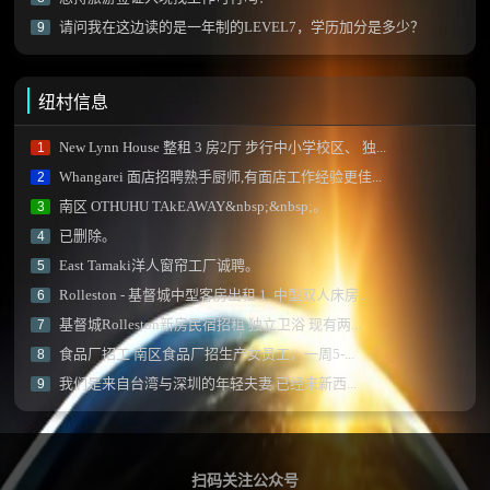
请问我在这边读的是一年制的LEVEL7，学历加分是多少？
9
纽村信息
New Lynn House 整租 3 房2厅 步行中小学校区、 独...
1
Whangarei 面店招聘熟手厨师,有面店工作经验更佳...
2
南区 OTHUHU TAkEAWAY&nbsp;&nbsp;。
3
已删除。
4
East Tamaki洋人窗帘工厂诚聘。
5
Rolleston - 基督城中型客房出租 1. 中型双人床房...
6
基督城Rolleston新房民宿招租 独立卫浴 现有两...
7
食品厂招工 南区食品厂招生产女员工，一周5-...
8
我们是来自台湾与深圳的年轻夫妻 已经来新西...
9
扫码关注公众号