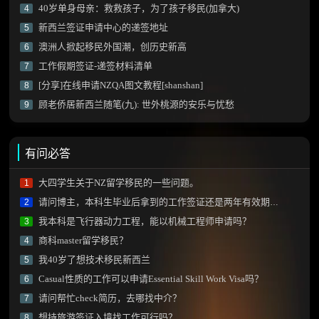
40岁单身母亲：救救孩子，为了孩子移民(加拿大)
4
新西兰签证申请中心的递签地址
5
澳洲人掀起移民外国潮，创历史新高
6
工作假期签证-递签材料清单
7
[分享]在线申请NZQA图文教程[shanshan]
8
顾老侨居新西兰随笔(九): 世外桃源的安乐与忧愁
9
有问必答
大四学生关于NZ留学移民的一些问题。
1
请问博主，本科生毕业后拿到的工作签证还是两年有效期的那种吗？
2
我本科是飞行器动力工程，能以机械工程师申请吗？
3
商科master留学移民？
4
我40岁了想技术移民新西兰
5
Casual性质的工作可以申请Essential Skill Work Visa吗？
6
请问帮忙check简历，去哪找中介？
7
想持旅游签证入境找工作可行吗？
8