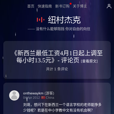
首页
快速指南
新书订购
关于博主
—— 没有什么能够阻挡 你对自由的向往
《新西兰最低工资4月1日起上调至
每小时13.5元》- 评论页
[查看原文]
共计 1 条评论
onthewaykm
(游客)
04 Apr 2012
China
刘哥，想问下在新西兰一个语言学校的老师能挣多
少钱呢？若是在中小学教中文有没有机会啊？