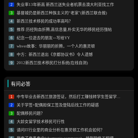
失业率13年新高 新西兰送失业者机票去澳大利亚找工作
2
基督城仍是新西兰种族主义的“老家”(新西兰联合报)
3
新西兰技术移民的成功率高吗？
4
推荐:历经狗血折腾,高信息量,朴实无华的移民经历强帖
5
纪念一位逝去的朋友---写给YY
6
whver故事：华丽丽的折腾，一个人的惠灵顿
7
中方：新西兰退出《京都协议书》令人遗憾
8
2012新西兰技术移民打分系统(在线自测)
9
有问必答
中专毕业去新西兰旅游签证，然后打工赚钱转学生签留学可以吗？
1
关于学签+配偶担保工签及登陆后找工作的疑惑
2
配偶移民问题？
3
大龄女留学技术移民可行性
4
请问IT行业里的商业分析在惠灵顿工作机会如何？
5