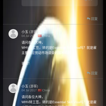
回复
小玉
(游客)
04 Jul 2017
China
请问各位大神，
WHV转工签，转的是Essential Skill Visa吗？就是雇
主要通过劳动市场调查的那种吗？
谢谢！
回复
小玉
(游客)
04 Jul 2017
China
请问各位大神，
WHV转工签，转的是Essential Skill Visa吗？就是雇