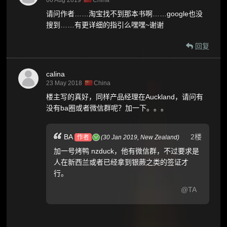
请问作者……淘宝找不到那本书啊……google也没
搜到……有更详细的指引么嘿嘿~谢谢
回复
calina
23 May 2018
China
楼主写的真好，同样产品经理在Auckland，请问有
没有ba圈或者微信群呢？加一下。。。
2楼
BA
作者
(
30 Jan 2019,
New Zealand
)
加一号烤鸭 nzduck，他有微信群，不过要求是
人在新西兰或者已经拿到银蕨之类的签证才
行。
@TA