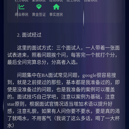
打分移民
紧缺移民
经验移民
技工移民
自雇移民
商业移民
黄金签证
事实居民
2. 面试经过
这里的面试方式：三个面试人，一人带着一张面
试表进来，照着问题挨个问，每答完一个就打个分，
最后全问完算总分，分高者入选。
问题集中在BA面试常见问题，google很容易搜
到，就是之前提过的那些，基本都是我准备过的，即
使是没准备过的问题，也是我准备的案例可以覆盖
的。面试技巧自己学吧，注意以案例为基础，注意
star原则，根据面试官情况适当增加术语以提升好
感，注意礼貌，如果有人问你要不要水，要是真的渴
了就喝水，不用客气（我说了这么多话，喝了一大杯
水）