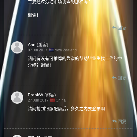
主要通过劳动市场调查的那种吗？
谢谢！
回复
Ann
(游客)
07 Jul 2017
New Zealand
请问有没有可推荐的靠谱的帮助毕业生找工作的中
介呢？谢谢！
回复
FrankW
(游客)
27 Jun 2017
China
请问抢到银厥配额后，多久之内要登录啊
回复