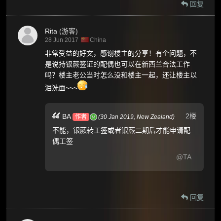
回复
Rita
(游客)
28 Jun 2017
China
非常受益的好文，感谢楼主的分享！有个问题，不
是说持银蕨签证的配偶也可以在新西兰合法工作
吗？楼主老公当时怎么没和楼主一起，还让楼主以
泪洗面~~~
2楼
BA
作者
(
30 Jan 2019,
New Zealand
)
不能，银蕨转工签或者银蕨二期后才能申请配
偶工签
@TA
回复