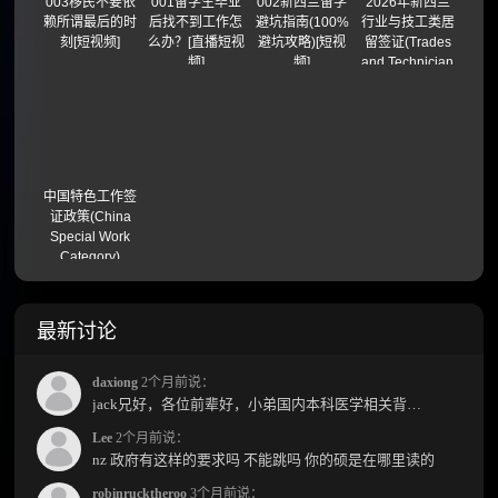
003移民不要依
001留学生毕业
002新西兰留学
2026年新西兰
赖所谓最后的时
后找不到工作怎
避坑指南(100%
行业与技工类居
刻[短视频]
么办？[直播短视
避坑攻略)[短视
留签证(Trades
频]
频]
and Technician
Residence
Visa)
中国特色工作签
证政策(China
Special Work
Category)
最新讨论
daxiong
2个月前说：
jack兄好，各位前辈好，小弟国内本科医学相关背景，预算有限，是直接去新西兰读2年护理硕士...
Lee
2个月前说：
nz 政府有这样的要求吗 不能跳吗 你的硕是在哪里读的
robinrucktheroo
3个月前说：