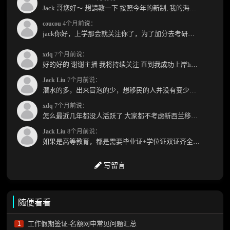
Jack 哥您好～ 想請教一下 按照今年的新制, 我的海外本科學歷需要經過NZQA認證嗎？ 現在網上說...
coucou
4个月前说：
jack你好，上学那会就关注你了，为了加分去考研现在有个尴尬的地方了：我专科直接考研没有本...
xdq
7个月前说：
好的好的 谢谢主播 我将持续关注 直到我成功上岸hhhh
Jack Liu
7个月前说：
潜水的多，出来冒泡的少，想移民的人并没有变少，但现实因素影响了大家的热情度，政策原因...
xdq
7个月前说：
怎么最近几年都没人活跃了 大家都不考虑新西兰移民了嘛？ 没什么人评论，也没什么新的消息...
Jack Liu
8个月前说：
如果是高等教育，都是需要毕业证+学位证双证齐全才能免NZQA认证，单证都需要额外认证，获得...
写留言
随便看看
工作假期签证-名额网申常见问题汇总
1