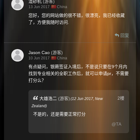
混砂机
(游客)
13 Jun 2017
China
您好，您的网站做的很不错，很漂亮，我已经收藏
了，方便我随时访问.
回复
Jason Cao
(游客)
10 Jun 2017
China
有点疑问，银蕨签证入境后，不是说只要在9个月内
找到专业相关的全职工作后，就可以申请pr，不需要
打分么？
2楼
大雄浩二
(游客)
(
12 Jun 2017,
New
Zealand
)
不是的，还是需要正常打分
@TA