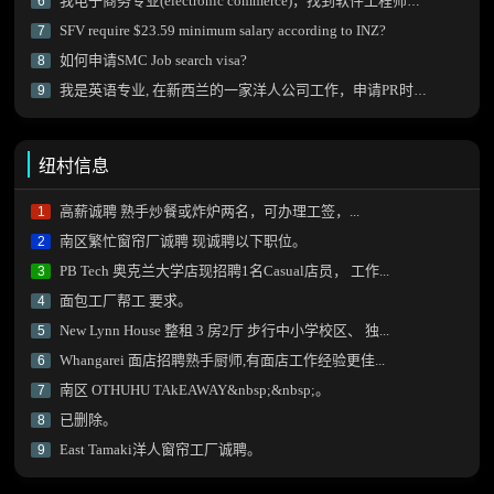
我电子商务专业(electronic commerce)，找到软件工程师工作后技能加分项会有阻碍不？
6
SFV require $23.59 minimum salary according to INZ?
7
如何申请SMC Job search visa?
8
我是英语专业, 在新西兰的一家洋人公司工作，申请PR时该如何写工作内容？
9
纽村信息
高薪诚聘 熟手炒餐或炸炉两名，可办理工签，...
1
南区繁忙窗帘厂诚聘 现诚聘以下职位。
2
PB Tech 奥克兰大学店现招聘1名Casual店员， 工作...
3
面包工厂帮工 要求。
4
New Lynn House 整租 3 房2厅 步行中小学校区、 独...
5
Whangarei 面店招聘熟手厨师,有面店工作经验更佳...
6
南区 OTHUHU TAkEAWAY&nbsp;&nbsp;。
7
已删除。
8
East Tamaki洋人窗帘工厂诚聘。
9