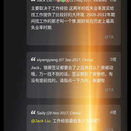
(
15 Aug 2017,
Intranet
)
L9
主要取决于工作经验.这两年的低失业率其实给
找工作提供了比较好的大环境. 2009-2012年期
间找工作的那才叫一个惨,刚好处在历史上最高
失业率时期.
@TA
3楼
xiyangyang
(
07 Sep 2017,
China
)
Jack，银蕨签证都要去了之后再找么？很被动
哦，万一找不到的话，签证期到了很惨吧，有
没有提前找的，请指点一下方向，谢谢啦
@TA
4楼
Saily
(
28 Nov 2017,
China
)
@Jack Liu:
工作经验最低多少为好呢？
@TA