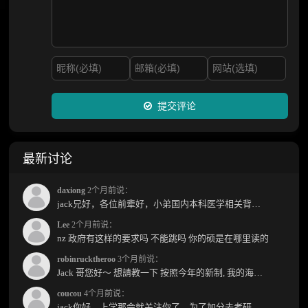
提交评论
最新讨论
daxiong
2个月前说：
jack兄好，各位前辈好，小弟国内本科医学相关背景，预算有限，是直接去新西兰读2年护理硕士...
Lee
2个月前说：
nz 政府有这样的要求吗 不能跳吗 你的硕是在哪里读的
robinrucktheroo
3个月前说：
Jack 哥您好～ 想請教一下 按照今年的新制, 我的海外本科學歷需要經過NZQA認證嗎？ 現在網上說...
coucou
4个月前说：
jack你好，上学那会就关注你了，为了加分去考研现在有个尴尬的地方了：我专科直接考研没有本...