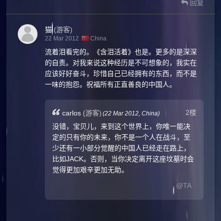
回复
猫
(游客)
22 Mar 2012
China
流着泪看完的。《含泪活着》也是。更多的是深深
的自责。对我来说这种经历是不可想象的，我实在
应该好好奋斗，珍惜自己已经拥有的东西，而不是
一味的抱怨。祝福所有正直善良的中国人。
2楼
carlos
(游客)
(
22 Mar 2012,
China
)
没错，宝贝儿，来到这个世界上，你唯一能决
定的只有你的未来，你不是一个人在战斗，至
少还有一小部分觉醒的中国人已经走在路上，
比如JACK。否则，当你决定离开这座坟墓时会
觉得更加艰辛更加无助。
@TA