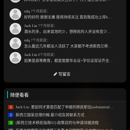
xdq
7个月前说：
好的好的 谢谢主播 我将持续关注 直到我成功上岸hhhh
Jack Liu
7个月前说：
潜水的多，出来冒泡的少，想移民的人并没有变少，但现实因素影响了大家的热情度，政策原因...
xdq
7个月前说：
怎么最近几年都没人活跃了 大家都不考虑新西兰移民了嘛？ 没什么人评论，也没什么新的消息...
Jack Liu
8个月前说：
如果是高等教育，都是需要毕业证+学位证双证齐全才能免NZQA认证，单证都需要额外认证，获得...
写留言
随便看看
Jack Liu: 要如何才算是匹配了申报的移民职位(substantial match)？
1
新西兰国家总理约翰.基介绍及其联系方式
2
[新西兰技术移民指南02]-政策目的与申请详细流程
3