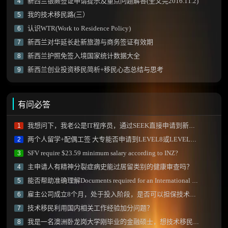
新西兰银蕨签证申请提示及重点问题解答(全文完2016.11.2)
4
我的技术移民路(三）
5
认识WTR(Work to Residence Policy)
6
新西兰对华延长赴新旅游与商务签证有效期
7
新西兰护照免签入境国家统计数据大全
8
新西兰创业投资移民简析+移民心态总结与思考
9
有问必答
我想问下，我老公是IT程序员，通过SEEK直接申请到新西兰的工作可能性有多大？
1
两个人留学+配偶工签 大专能否申请到LEVEL8或LEVEL9的课程？
2
SFV require $23.59 minimum salary according to INZ?
3
主申请人有精神分裂症病史能过居留类别的健康审查吗？
4
能否帮助准确理解Documents required for an International Qualification Assessment (IQA) 中部分内容？
5
雇主公司成立8个月，处于投入阶段，是否可以担保技术移民？
6
技术移民利用国内相关工作经验加分问题？
7
我是一名澳洲卧龙岗大学刚毕业的金融硕士，想技术移民新西兰需要做什么？
8