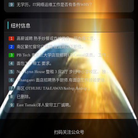
无学历，IT网络运维工作是否有条件WHV？
9
纽村信息
高薪诚聘 熟手炒餐或炸炉两名，可办理工签，...
1
南区繁忙窗帘厂诚聘 现诚聘以下职位。
2
PB Tech 奥克兰大学店现招聘1名Casual店员， 工作...
3
面包工厂帮工 要求。
4
New Lynn House 整租 3 房2厅 步行中小学校区、 独...
5
Whangarei 面店招聘熟手厨师,有面店工作经验更佳...
6
南区 OTHUHU TAkEAWAY&nbsp;&nbsp;。
7
已删除。
8
East Tamaki洋人窗帘工厂诚聘。
9
扫码关注公众号