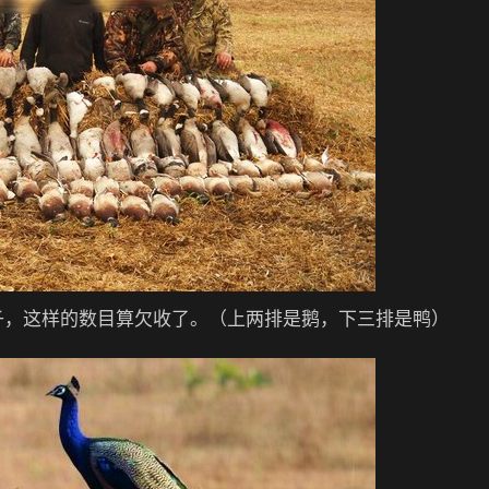
鸭子，这样的数目算欠收了。（上两排是鹅，下三排是鸭）