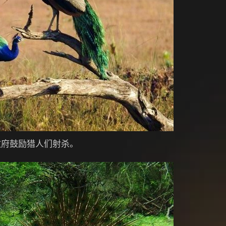
政府鼓励猎人们射杀。