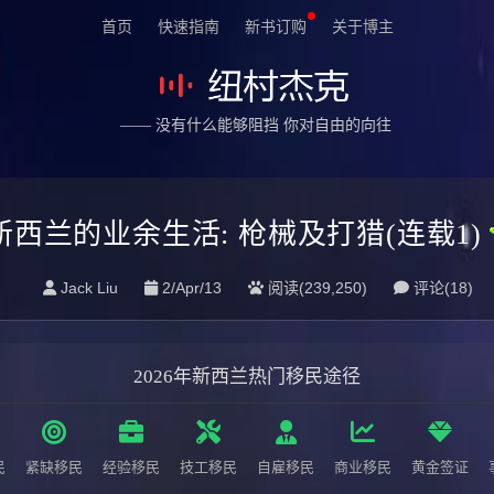
首页
快速指南
新书订购
关于博主
—— 没有什么能够阻挡 你对自由的向往
新西兰的业余生活: 枪械及打猎(连载1)
Jack Liu
2/Apr/13
阅读(239,250)
评论(
18
)
2026年新西兰热门移民途径
民
紧缺移民
经验移民
技工移民
自雇移民
商业移民
黄金签证