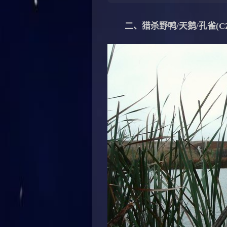
二、猎杀野鸭/天鹅/孔雀(CZ