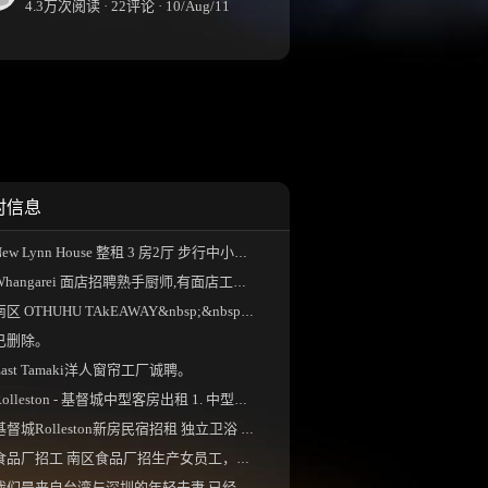
4.3万次阅读 · 22评论 · 10/Aug/11
村信息
ew Lynn House 整租 3 房2厅 步行中小学校区、 独...
Whangarei 面店招聘熟手厨师,有面店工作经验更佳...
南区 OTHUHU TAkEAWAY&nbsp;&nbsp;。
已删除。
East Tamaki洋人窗帘工厂诚聘。
olleston - 基督城中型客房出租 1. 中型双人床房...
基督城Rolleston新房民宿招租 独立卫浴 现有两...
食品厂招工 南区食品厂招生产女员工，一周5-...
我们是来自台湾与深圳的年轻夫妻 已经来新西...