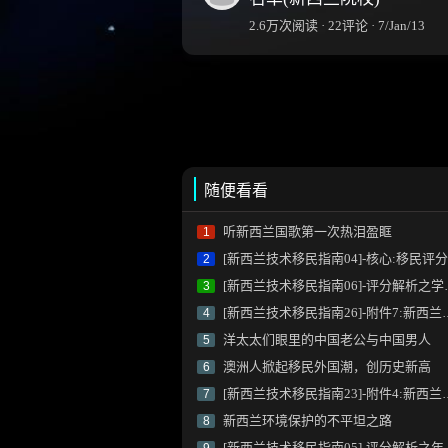
2.6万次阅读 · 22评论 · 7/Jan/13
随便看看
听新西兰国歌第一次热泪盈眶
1
[新西兰技术移民指南04]-核心:移民评分系统
2
[新西兰技术移民指南06]-评分解析之学历加分
3
[新西兰技术移民指南26]-附件7:新西兰指定体检医院清单
4
洋太太们眼里的中国老公与中国男人
5
澳洲人掀起移民外国潮，创历史新高
6
[新西兰技术移民指南23]-附件4:新西兰未来发展行业清单
7
新西兰环境保护的不平坦之路
8
[新西兰技术移民指南05]-评分解析之年龄加分
9