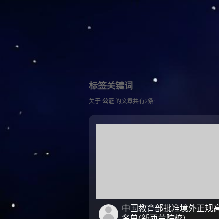
标签关键词
关于
公证
的文章共有2条:
中国教育部批准境外正规
名单(新西兰院校)