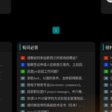
1
有问必答
纽
请教如何参加新西兰的现场招聘会？
N
1
1
银蕨签证申请人在新西兰境内，之后回国递交材料可以吗
2
2
还是jsv后找工作问题？
3
3
求助Jack，以我的条件，怎样获得新西兰工签？
4
4
我电子商务专业(electronic commerce)，找到软件工程师工作后技能加分项会有阻碍不？
5
5
目前职位是IT project manager，中介推荐读商科，可行吗？
R
6
6
攻读L8 PGD留学的方式实现全家落地后的PR申请路径求问
7
7
请问美发师的高级技术证书（红本），现在可以NZQA认证吗？
8
8
itpnz认证问题？
9
9