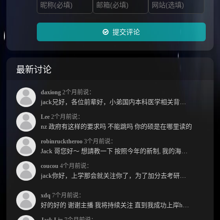
提交评论
最新讨论
daxiong
2个月前说：
jack兄好，各位前辈好，小弟国内本科医学相关背景，预算有限，是直接去新西兰读2年护理硕士...
Lee
2个月前说：
nz 政府有这样的要求吗 不能跳吗 你的硕是在哪里读的
robinrucktheroo
3个月前说：
Jack 哥您好～ 想請教一下 按照今年的新制, 我的海外本科學歷需要經過NZQA認證嗎？ 現在網上說...
coucou
4个月前说：
jack你好，上学那会就关注你了，为了加分去考研现在有个尴尬的地方了：我专科直接考研没有本...
xdq
7个月前说：
好的好的 谢谢主播 我将持续关注 直到我成功上岸hhhh
Jack Liu
7个月前说：