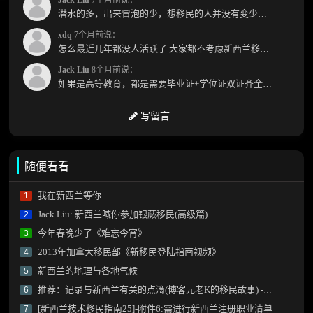
潜水的多，出来冒泡的少，想移民的人并没有变少，但现实因素影响了大家的热情度，政策原因...
xdq
7个月前说：
怎么最近几年都没人活跃了 大家都不考虑新西兰移民了嘛？ 没什么人评论，也没什么新的消息...
Jack Liu
8个月前说：
如果是高等教育，都是需要毕业证+学位证双证齐全才能免NZQA认证，单证都需要额外认证，获得...
写留言
随便看看
我在新西兰等你
1
Jack Liu: 新西兰喊你参加银蕨移民(高级篇)
2
今年春晚少了《难忘今宵》
3
2013年加拿大移民部《新移民登陆指南视频》
4
新西兰的地理与各地气候
5
推荐：记录与新西兰有关的点滴(博客元老K的移民故事) - 2015.3.18，全文完
6
[新西兰技术移民指南25]-附件6:需进行新西兰注册职业清单
7