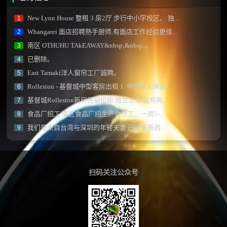
New Lynn House 整租 3 房2厅 步行中小学校区、 独...
1
Whangarei 面店招聘熟手厨师,有面店工作经验更佳...
2
南区 OTHUHU TAkEAWAY&nbsp;&nbsp;。
3
已删除。
4
East Tamaki洋人窗帘工厂诚聘。
5
Rolleston - 基督城中型客房出租 1. 中型双人床房...
6
基督城Rolleston新房民宿招租 独立卫浴 现有两...
7
食品厂招工 南区食品厂招生产女员工，一周5-...
8
我们是来自台湾与深圳的年轻夫妻 已经来新西...
9
扫码关注公众号