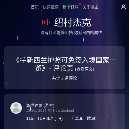
首页
快速指南
新书订购
关于博主
—— 没有什么能够阻挡 你对自由的向往
《持新西兰护照可免签入境国家一
览》- 评论页
[查看原文]
共计 2 条评论
游世界录
(游客)
12 Sep 2014
New Zealand
115、TURKEY (TR)——土耳其（欧洲）