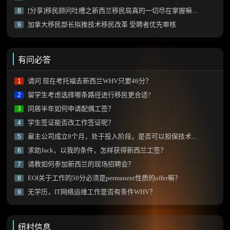
[分享]移民顾问吐槽之新西兰移民局真的一切尽在掌握嘛？[JessicaM]
8
加拿大移民部长拟推技术移民改革 受聘者优先审核
9
有问必答
请问 现在考托福去新西兰WHV只要46分？
1
留学生考虑选择哪条路径进行移民更合适?
2
同居半年如何申请配偶工签？
3
学生签证能否改工作签证呢？
4
雇主公司成立8个月，处于投入阶段，是否可以担保技术移民？
5
求助Jack，以我的条件，怎样获得新西兰工签？
6
请教如何参加新西兰的现场招聘会？
7
EOI关于工作的50分必须是permanent性质的offer嘛？
8
无学历，IT网络运维工作是否有条件WHV？
9
纽村信息