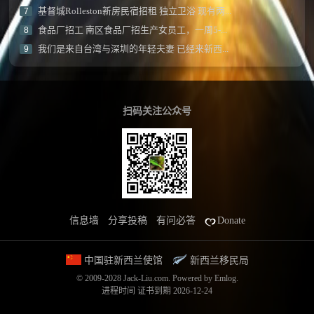
基督城Rolleston新房民宿招租 独立卫浴 现有两...
7
食品厂招工 南区食品厂招生产女员工，一周5-...
8
我们是来自台湾与深圳的年轻夫妻 已经来新西...
9
扫码关注公众号
信息墙
分享投稿
有问必答
Donate
中国驻新西兰使馆
新西兰移民局
© 2009-2028 Jack-Liu.com.
Powered by
Emlog
.
进程时间
证书到期 2026-12-24