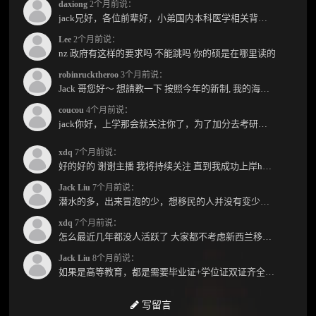
daxiong
2个月前说：
jack兄好，各位前辈好，小弟国内本科医学相关背景，预算有限，是直接去新西兰读2年护理硕士...
Lee
2个月前说：
nz 政府有这样的要求吗 不能跳吗 你的硕是在哪里读的
robinrucktheroo
3个月前说：
Jack 哥您好～ 想請教一下 按照今年的新制, 我的海外本科學歷需要經過NZQA認證嗎？ 現在網上說...
coucou
4个月前说：
jack你好，上学那会就关注你了，为了加分去考研现在有个尴尬的地方了：我专科直接考研没有本...
xdq
7个月前说：
好的好的 谢谢主播 我将持续关注 直到我成功上岸hhhh
Jack Liu
7个月前说：
潜水的多，出来冒泡的少，想移民的人并没有变少，但现实因素影响了大家的热情度，政策原因...
xdq
7个月前说：
怎么最近几年都没人活跃了 大家都不考虑新西兰移民了嘛？ 没什么人评论，也没什么新的消息...
Jack Liu
8个月前说：
如果是高等教育，都是需要毕业证+学位证双证齐全才能免NZQA认证，单证都需要额外认证，获得...
写留言