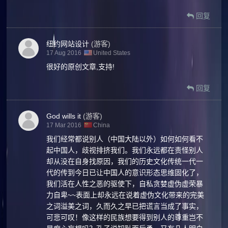
回复
纽约网站设计
(游客)
17 Aug 2016
United States
很好的原创文章,支持!
回复
God wills it
(游客)
17 Mar 2016
China
我们经常都说别人（中国大陆以外）如何如何看不
起中国人，歧视排挤我们。我们永远都在责怪别人
却从没在自身找原因，我们的历史文化传统一代一
代的传到今日已让中国人的意识形态思维固化了，
我们活在人性之恶的驱使下，自私贪婪虚伪虚荣暴
力自卑~~表面上却永远在说着虚伪文化带来的完美
之词溢美之词，久而久之早已把谎言当成了事实，
可悲可叹！像这样的民族想要得到别人的尊重岂不