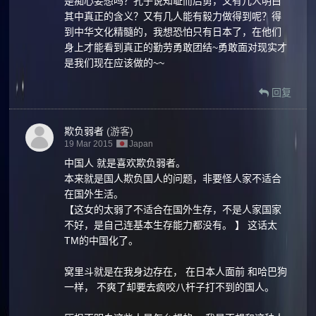
是痴心妄想吗？孔子说知耻而后勇，又有几人明白
其中真正的含义？又有几人能有毅力做得到呢？得
到中华文化精髓的，我想恐怕只有日本了，在他们
身上才能看到真正的勤劳勇敢团结~勇敢面对现实才
是我们现在应该做的~~
回复
欺负弱者
(游客)
19 Mar 2015
Japan
中国人 就是喜欢欺负弱者。
本来就是国人欺负国人的问题，非要怪人家不适合
在国外生活。
【这女的太弱了不适合在国外生存，不是人家国家
不好，是自己连基本生存能力都没有。 】 这话太
TM的中国化了。
窝里斗就是在我身边存在， 在日本人面前 和哈巴狗
一样， 不爽了却要去疯咬八杆子打不到的国人。