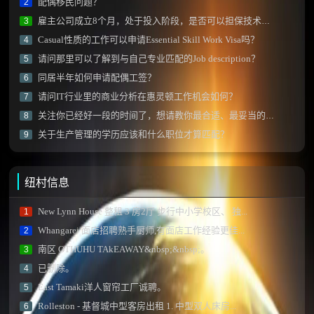
配偶移民问题？
2
雇主公司成立8个月，处于投入阶段，是否可以担保技术移民？
3
Casual性质的工作可以申请Essential Skill Work Visa吗？
4
请问那里可以了解到与自己专业匹配的Job description？
5
同居半年如何申请配偶工签？
6
请问IT行业里的商业分析在惠灵顿工作机会如何？
7
关注你已经好一段的时间了，想请教你最合适、最妥当的移民方式！！
8
关于生产管理的学历应该和什么职位才算匹配？
9
纽村信息
New Lynn House 整租 3 房2厅 步行中小学校区、 独...
1
Whangarei 面店招聘熟手厨师,有面店工作经验更佳...
2
南区 OTHUHU TAkEAWAY&nbsp;&nbsp;。
3
已删除。
4
East Tamaki洋人窗帘工厂诚聘。
5
Rolleston - 基督城中型客房出租 1. 中型双人床房...
6