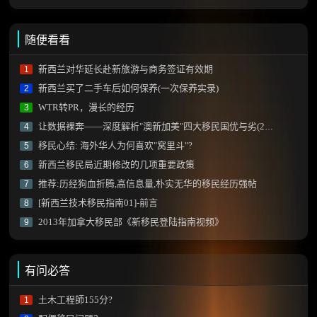
随便看看
新西兰对华延长赴新旅游与商务签证有效期
1
新西兰买了二手车后如何保养(一次保养实录)
2
WTR转PR，漫长的经历
3
让数据裸奔——深度解析"澳新加美"四大移民国优与劣(2023年更新)
4
移民心结: 海外华人为何喜欢"窝里斗"?
5
新西兰移民局近期修改的几项重要政策
6
推荐:历经狗血折腾,高信息量,朴实无华的移民经历强帖
7
[新西兰技术移民指南01]-前言
8
2013年加拿大移民部《新移民登陆指南视频》
9
有问必答
土木工程師155分?
1