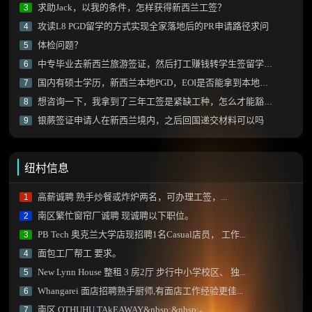
求助Jack，以我的条件，怎样获得新西兰工签？
3
攻读L8 PGD留学的方式实现全家落地后的PR申请路径求问
4
体检问题？
5
中专毕业去新西兰旅游签证，然后打工赚钱转学生签留学可以吗？
6
国内有硕士学历，新西兰本地PGD，EOI是否能拿到本地学历额外加分？
7
想咨询一下，我拿到了三年工签是紧缺工种，怎么才能豁免雅思拿到绿卡？
8
银蕨签证申请人在新西兰境内，之后回国递交材料可以吗
9
纽村信息
高薪诚聘 熟手炒餐或炸炉两名，可办理工签，...
1
南区繁忙窗帘厂诚聘 现诚聘以下职位。
2
PB Tech 奥克兰大学店现招聘1名Casual店员， 工作...
3
面包工厂帮工 要求。
4
New Lynn House 整租 3 房2厅 步行中小学校区、 独...
5
Whangarei 面店招聘熟手厨师,有面店工作经验更佳...
6
南区 OTHUHU TAkEAWAY&nbsp;&nbsp;。
7