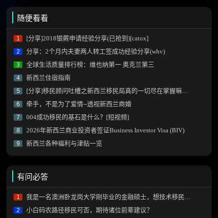
随便看看
[分享]2018银蕨申请经验分享(已抢到)[catox]
1
分享：2个月内夫妻两人转工签成功经验分享(whv)
2
全球生活质量排行榜：维也纳第一 奥克兰第三
3
新西兰住宿指南
4
[分享]移民顾问吐槽之新西兰移民局真的一切尽在掌握嘛？[JessicaM]
5
牵手，不是为了爱情--透视新西兰商婚
6
004成功移民的基石是什么？[短视频]
7
2026年新西兰商业投资者签证Business Investor Visa (BIV)
8
新西兰各种福利与津贴一览
9
有问必答
我是一名澳洲卧龙岗大学刚毕业的金融硕士，想技术移民新西兰需要做什么？
1
小白码农路径移民可否，期待诸位前辈建议？
2