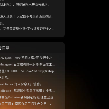
潜水的多，出来冒泡的少，想移民的人并没有变少，但现实因素影响了大家的热情度，政策原因...
怎么最近几年都没人活跃了 大家都不考虑新西兰移民了嘛？ 没什么人评论，也没什么新的消息...
说：
如果是高等教育，都是需要毕业证+学位证双证齐全才能免NZQA认证，单证都需要额外认证，获得...
村信息
ew Lynn House 整租 3 房2厅 步行中小学校区、 独...
Whangarei 面店招聘熟手厨师,有面店工作经验更佳...
南区 OTHUHU TAkEAWAY&nbsp;&nbsp;。
已删除。
East Tamaki洋人窗帘工厂诚聘。
olleston - 基督城中型客房出租 1. 中型双人床房...
基督城Rolleston新房民宿招租 独立卫浴 现有两...
食品厂招工 南区食品厂招生产女员工，一周5-...