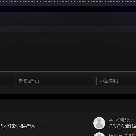
xdq
7个月前说：
jack兄好，各位前辈好，小弟国内本科医学相关背景，预算有限，是直接去新西兰读2年护理硕士...
好的好的 谢谢主
Jack Liu
7个月前