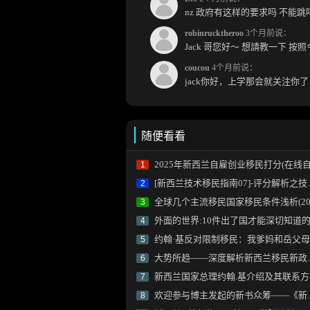
nz 政府有这样的要求吗 不能
robinrucktheroo
3个月前说：
coucou
4个月前说：
随便看看
2025年新西兰自雇创业移民打分(在线自测
1
[新西兰技术移民指南07]-评分解析之技能雇佣加分
2
全球几个主流移民国家移民条件浅析(2025版
3
外面的世界:10件出了国才能深切知道的事(转载
4
约翰·基反对限制移民：我爹妈和岳父母都是外来户
5
大势所趋——深度解析新西兰移民新政的背后与走向(未完待续)
6
新西兰国家总理约翰.基介绍及其联系方
7
欢迎参与博主发起的新书众筹——《新西兰技术移民指南(SMR类)》(DIY自助申请手册2023版)
8