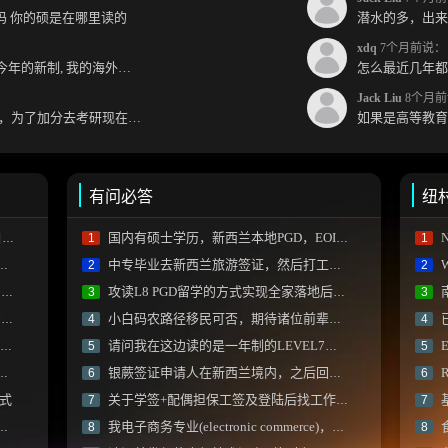
跳吗 你的硕是在哪里读的
xdq
7个月前说：
Jack 哥您好～ 想請教一下 按照今年的新制, 我的海外本科學歷需要經過NZQA認證嗎？ 現在網上說...
Jack Liu
8个月前
jack你好，上学那会就关注你了，为了加分去考研现在有个尴尬的地方了：我专科直接考研没有本...
有问必答
纽
)
国内有硕士学历，新西兰本地PGD，EOI是否能拿到本地学历额外加分？
N
1
1
中专毕业去新西兰旅游签证，然后打工赚钱转学生签留学可以吗？
2
2
)
攻读L8 PGD留学的方式实现全家落地后的PR申请路径求问
3
3
)
小白码农路径移民可否，期待诸位前辈建议？
4
4
请问我在这边读的是一年制的LEVEL7，学历加分是多少？
5
5
银蕨签证申请人在新西兰境内，之后回国递交材料可以吗
R
6
6
式
关于学签+配偶担保工签及登陆后找工作的疑惑
7
7
我电子商务专业(electronic commerce)，找到软件工程师工作后技能加分项会有阻碍不？
8
8