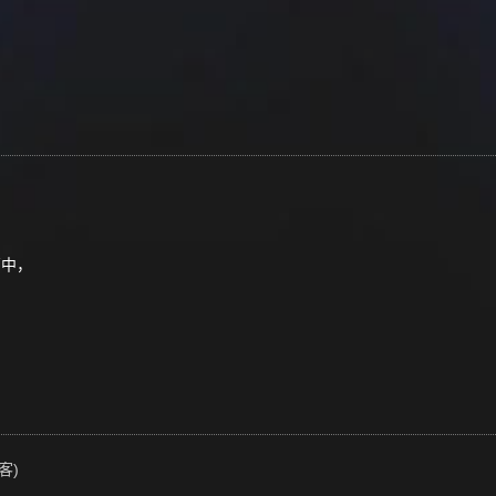
初高中，
客)