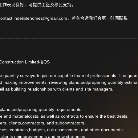
工作表现良好，可提供工签及移民支持。
ct.indeliblehomes@gmail.com，若有合适我们会第一时间联系。
truction Limited招QS
e quantity surveyorto join our capable team of professionals. The quant
d making improvements, reviewing plans andpreparing quantity estimate
l as building relationships with clients and site managers.
ans andpreparing quantity requirements.
nd materialcosts, as well as contracts to ensure the best deals.
s, clients,contractors, and subcontractors.
es, contracts,budgets, risk assessment, and other documents.
ients onimprovements and new strategies.