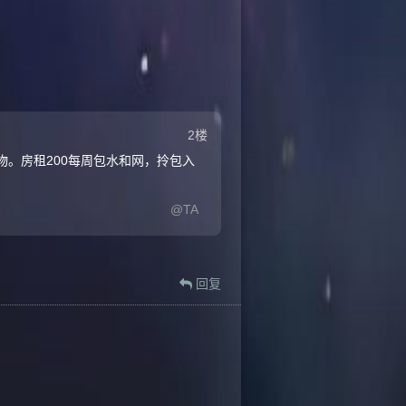
2楼
。房租200每周包水和网，拎包入
@TA
回复