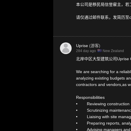
本公司是移民局信誉雇主，若
请仅通过邮件联系，发简历至conta
Uprise
(游客)
284 day ago
New Zealand
北岸中区大型建筑公司Uprise Cons
We are searching for a reliabl
analyzing existing budgets an
contractors and vendors,as wel
Responsibilities
• Reviewing construction pl
• Scrutinizing maintenance a
• Liaising with site manager
• Preparing reports, analys
• Advising managers and cl