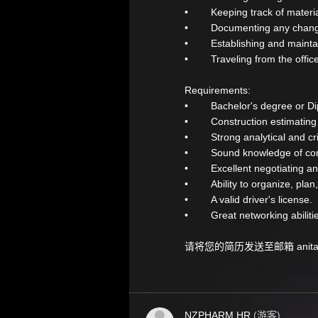
• Keeping track of materia
• Documenting any changes
• Establishing and maintaini
• Traveling from the office 
Requirements:
• Bachelor's degree or Diplo
• Construction estimating o
• Strong analytical and criti
• Sound knowledge of cons
• Excellent negotiating and 
• Ability to organize, plan,
• A valid driver's license.
• Great networking abiliti
请将您的简历发送至邮箱 anita@ur
NZPHARM HR
(游客)