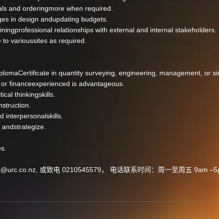
ls and orderingmore when required.
 in design andupdating budgets.
ngprofessional relationships with external and internal stakeholders.
to varioussites as required.
maCertificate in quantity surveying, engineering, management, or sim
r financeexperienced is advantageous.
cal thinkingskills.
truction.
interpersonalskills.
 andstrategize.
es.
c.co.nz, 或致电 0210545579， 电话联系时间：周一至周五 9am –5pm.A