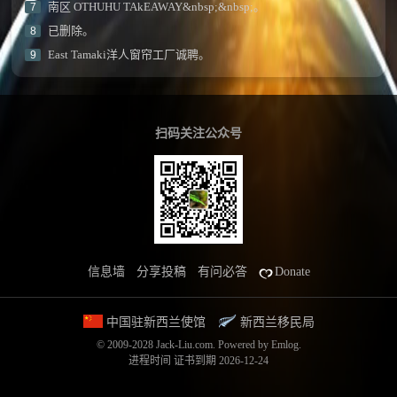
南区 OTHUHU TAkEAWAY&nbsp;&nbsp;。
7
已删除。
8
East Tamaki洋人窗帘工厂诚聘。
9
扫码关注公众号
信息墙
分享投稿
有问必答
Donate
中国驻新西兰使馆
新西兰移民局
© 2009-2028 Jack-Liu.com.
Powered by
Emlog
.
进程时间
证书到期 2026-12-24