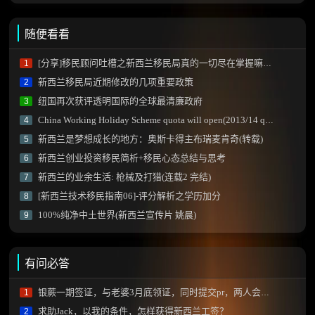
随便看看
[分享]移民顾问吐槽之新西兰移民局真的一切尽在掌握嘛？[JessicaM]
1
新西兰移民局近期修改的几项重要政策
2
纽国再次获评透明国际的全球最清廉政府
3
China Working Holiday Scheme quota will open(2013/14 quota)
4
新西兰是梦想成长的地方：奥斯卡得主布瑞麦肯奇(转载)
5
新西兰创业投资移民简析+移民心态总结与思考
6
新西兰的业余生活: 枪械及打猎(连载2 完结)
7
[新西兰技术移民指南06]-评分解析之学历加分
8
100%纯净中土世界(新西兰宣传片 姚晨)
9
有问必答
银蕨一期签证，与老婆3月底领证，同时提交pr，两人会同时被拒吗？
1
求助Jack，以我的条件，怎样获得新西兰工签？
2