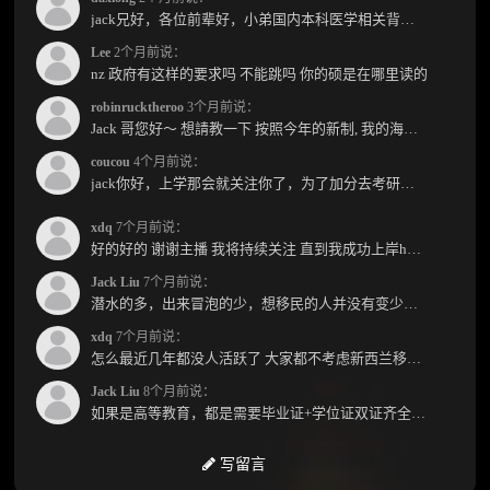
jack兄好，各位前辈好，小弟国内本科医学相关背景，预算有限，是直接去新西兰读2年护理硕士...
Lee
2个月前说：
nz 政府有这样的要求吗 不能跳吗 你的硕是在哪里读的
robinrucktheroo
3个月前说：
Jack 哥您好～ 想請教一下 按照今年的新制, 我的海外本科學歷需要經過NZQA認證嗎？ 現在網上說...
coucou
4个月前说：
jack你好，上学那会就关注你了，为了加分去考研现在有个尴尬的地方了：我专科直接考研没有本...
xdq
7个月前说：
好的好的 谢谢主播 我将持续关注 直到我成功上岸hhhh
Jack Liu
7个月前说：
潜水的多，出来冒泡的少，想移民的人并没有变少，但现实因素影响了大家的热情度，政策原因...
xdq
7个月前说：
怎么最近几年都没人活跃了 大家都不考虑新西兰移民了嘛？ 没什么人评论，也没什么新的消息...
Jack Liu
8个月前说：
如果是高等教育，都是需要毕业证+学位证双证齐全才能免NZQA认证，单证都需要额外认证，获得...
写留言