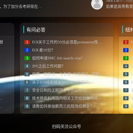
Jack Liu
8个月前
jack你好，上学那会就关注你了，为了加分去考研现在有个尴尬的地方了：我专科直接考研没有本...
有问必答
纽
景
EOI关于工作的50分必须是permanent性质的offer嘛？
N
1
1
EOI 差10分？
2
2
如何申请SMC Job search visa?
3
3
JSV之后工作问题？
4
4
银蕨一期签证，与老婆3月底领证，同时提交pr，两人会同时被拒吗？
5
5
)
关于EOI技能就业50分加分的疑问
R
6
6
)
非全日制的工程硕士学历认可吗?
7
7
技术移民利用国内相关工作经验加分问题？
8
8
请教如何参加新西兰的现场招聘会？
9
9
扫码关注公众号