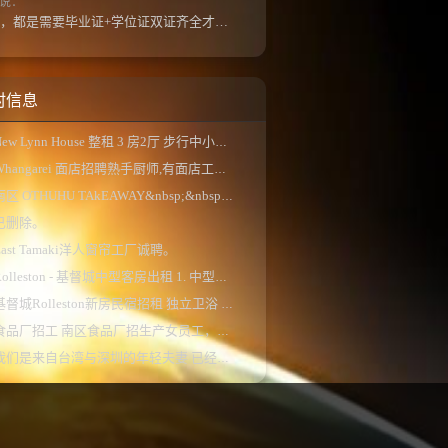
说：
如果是高等教育，都是需要毕业证+学位证双证齐全才能免NZQA认证，单证都需要额外认证，获得...
村信息
ew Lynn House 整租 3 房2厅 步行中小学校区、 独...
Whangarei 面店招聘熟手厨师,有面店工作经验更佳...
南区 OTHUHU TAkEAWAY&nbsp;&nbsp;。
已删除。
East Tamaki洋人窗帘工厂诚聘。
olleston - 基督城中型客房出租 1. 中型双人床房...
基督城Rolleston新房民宿招租 独立卫浴 现有两...
食品厂招工 南区食品厂招生产女员工，一周5-...
我们是来自台湾与深圳的年轻夫妻 已经来新西...