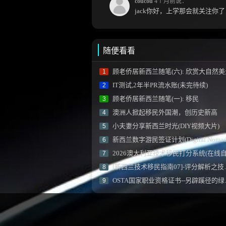
coucou
4个月前说：
随便看看
顾老侨居新西兰随笔(六): 欣赏大自然美
1
IT测试,2年半PR流水账(未完待续)
2
顾老侨居新西兰随笔(一): 移民
3
澳洲人掀起移民外国潮，创历史新高
4
小夫妻分享新西兰时光(DIY视频大片)
5
新西兰数字游民签证计划(Digital Nomad Visa Scheme
6
2026澳大利亚技术移民打分系统(在线自测
7
[新西兰技术移民指南07]-评分解析之技能雇佣加分
8
OSTA国家职业资格证书--另辟蹊径的绿卡申请方式
9