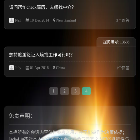
请问帮忙check简历，去哪找中介？
Neil
10 Dec 2014
New Zealand
3个回答
提问编号: 13636
想持旅游签证入境找工作可行吗？
July
01 Apr 2018
China
1个回答
1
2
3
4
免责声明：
本栏所有的会话内容仅作参考之用，并不能被作为决策依据；
Jack-Liu不对本人或任何其他会员所参与回复之内容的准确性与