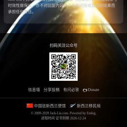
时效性做保证，亦不对回复内容所产生的间接或直接的结果而
承担任何责任。
扫码关注公众号
信息墙
分享投稿
有问必答
Donate
中国驻新西兰使馆
新西兰移民局
© 2009-2028 Jack-Liu.com.
Powered by
Emlog
.
进程时间
证书到期 2026-12-24