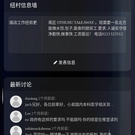
纽村信息墙
面店工作经验更
南区 OTHUHU TAkEAWAY 。现需要一名北方人,
[Col
能做水饺,包子,面食的厨房工.要求:人诚实守信,干
净勤快,做事快.工资面议！ 电话0221323512
发表信息
最新讨论
daxiong
2个月前说：
jack兄好，各位前辈好，小弟国内本科医学相关背景，预算有限，是直接去新西兰读2年护理硕士...
Lee
2个月前说：
nz 政府有这样的要求吗 不能跳吗 你的硕是在哪里读的
robinrucktheroo
3个月前说：
Jack 哥您好～ 想請教一下 按照今年的新制, 我的海外本科學歷需要經過NZQA認證嗎？ 現在網上說...