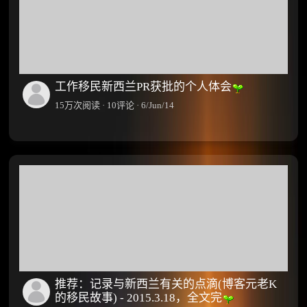
·
27
评
量
论
·
31
工作移民新西兰PR获批的个人体会
15万次阅读 · 10评论 · 6/Jun/14
推荐：记录与新西兰有关的点滴(博客元老K
的移民故事) - 2015.3.18，全文完