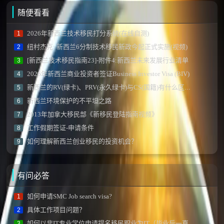
随便看看
2026年新西兰技术移民打分系统(在线自测)
1
纽村杰克: 新西兰6分制技术移民新政今起正式实施(视频)
2
[新西兰技术移民指南23]-附件4:新西兰未来发展行业清单
3
2026年新西兰商业投资者签证Business Investor Visa (BIV)
4
新西兰的RV(绿卡)、PRV(永久绿卡)与CS(国籍)有什么区别？
5
新西兰环境保护的不平坦之路
6
2013年加拿大移民部《新移民登陆指南视频》
7
工作假期签证-申请条件
8
如何理解新西兰创业移民的投资机会？
9
有问必答
如何申请SMC Job search visa?
1
具体工作项目问题？
2
如何以非IT专业学位申请提名移民职业为IT（毕业后一直从事IT专业）？
3