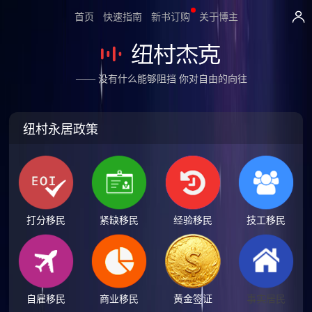
首页
快速指南
新书订购
关于博主
—— 没有什么能够阻挡 你对自由的向往
纽村永居政策
打分移民
紧缺移民
经验移民
技工移民
自雇移民
商业移民
黄金签证
事实居民