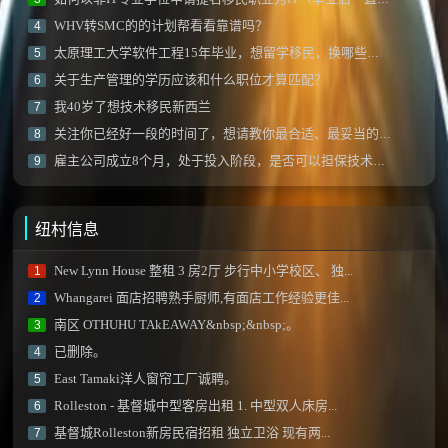
WHV转SMC的的计划帮看看靠谱吗？
4
太原理工大学软件工程15年毕业，想留学移民，换哪些专业比较好呢？
5
关于生产管理的学历应该和什么职位才算匹配？
6
我40岁了想技术移民新西兰
7
关注你已经好一段的时间了，想请教你最合适、最妥当的移民方式！！
8
雇主公司成立8个月，处于投入阶段，是否可以担保技术移民？
9
纽村信息
New Lynn House 整租 3 房2厅 步行中小学校区、 独...
1
Whangarei 面店招聘熟手厨师,有面店工作经验更佳...
2
南区 OTHUHU TAkEAWAY&nbsp;&nbsp;。
3
已删除。
4
East Tamaki洋人窗帘工厂诚聘。
5
Rolleston - 基督城中型客房出租 1. 中型双人床房...
6
基督城Rolleston新房民宿招租 独立卫浴 现有两...
7