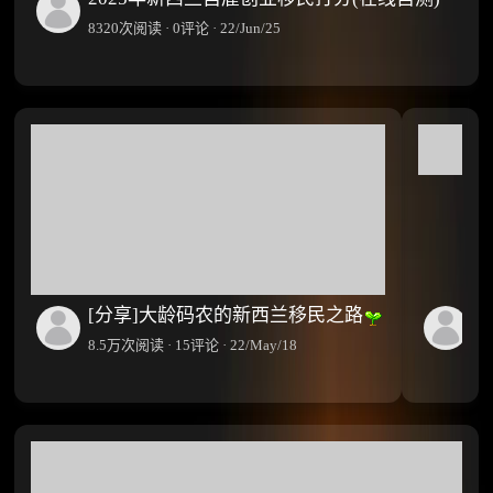
8320次阅读 · 0评论 · 22/Jun/25
[分享]大龄码农的新西兰移民之路
荐
8.5万次阅读 · 15评论 · 22/May/18
15
万
次
阅
腾
读